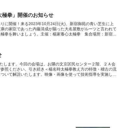
生の太極拳に対する思いが溢れ感動的です。
太極拳」開催のお知らせ
に開催！来る2023年10月24日(火)、新宿御苑の青い芝生に上
家康の家臣であった内藤清成が賜った大名屋敷がルーツと言われて
太極拳を舞いましょう。主催：楊家養心太極拳 集合場所：新宿御
演舞は千駄ヶ谷門付近のこども広場で行います。日時：10月24
せ
いたします。今回の会場は、お隣の文京区民センター２階、２Ａ会
ご参照ください。引き続き＜楊名時太極拳教え方の特徴・稽古の流
について解説いたします。映像・画像を使って技術指導を実施しま
ます。「師家に何でも聞いて」コーナーで、皆さんからの自由質問
、ホームページ＜お問い合わせ＞からも可能です。皆様、是非ご参