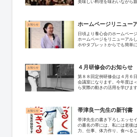
美味しい料理を味わいながら
りお待ちしております。
ホームページリニュー
お知らせ
日頃より養心会のホームページ
ホームページをリニューアル
ホやタブレットからでも簡単に
４月研修会のお知らせ
お知らせ
第８８回定例研修会は４月６
会議室になります。今年度は
ら実際の動きの活用を学びま
し稽古を２回行います。「師
す。質問事前受付は、ホーム
帯津良一先生の新刊書
お知らせ
帯津先生の書き下ろしエッセ
の書名の帯には、私には老後
力、仕事、体力作り、食べる
様が述べられています。そし