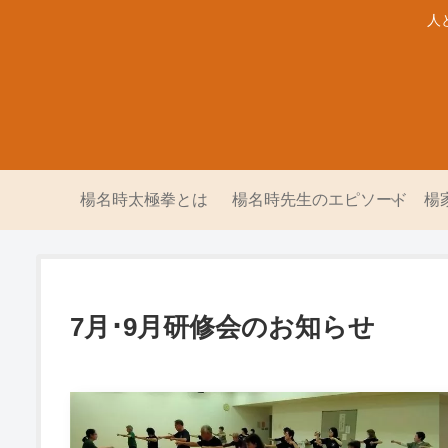
人
楊名時太極拳とは
楊名時先生のエピソード
楊
7月･9月研修会のお知らせ