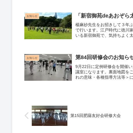
歌>という長い詩には、帯津先
「新宿御苑deあおぞら
お知らせ
楊麻紗先生をお招きして３年ぶり
で行います。江戸時代に徳川
いる新宿御苑で、気持ちよく
苑内中央休憩所（地図参照）※
日（火）12：00（時間厳守）
第84回研修会のお知ら
お知らせ
9月22日に定例研修会を開催
議室になります。裏面地図を
れの意味・各種指導方法等＞
す。全員通し稽古を２回行い
に答えます。質問事前受付は
加下さい。
第15回肥薩友好会研修大会