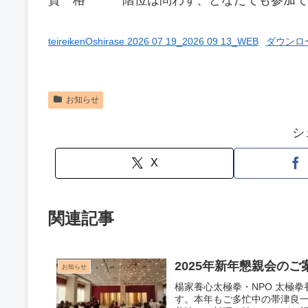
資 格 階位は問わず、どなたでも参加で
teireikenOshirase 2026 07 19_2026 09 13_WEB
ダウンロ
お知らせ
シ
X
関連記事
2025年新年懇親会のご
お知らせ
楊家養心太極拳・NPO 太極
す。本年もご多忙中の帯津良