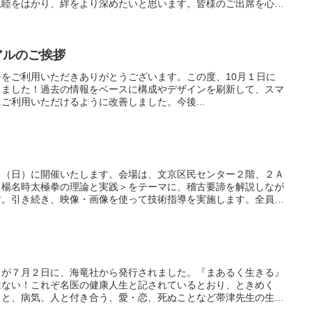
親睦をはかり、絆をより深めたいと思います。皆様のご出席を心よ
アルのご挨拶
をご利用いただきありがとうございます。この度、10月１日に
しました！過去の情報をベースに構成やデザインを刷新して、スマ
ご利用いただけるように改善しました。今後...
日（日）に開催いたします。会場は、文京区民センター２階、２Ａ
＜楊名時太極拳の理論と実践＞をテーマに、稽古要諦を解説しなが
す。引き続き、映像・画像を使って技術指導を実施します。全員通
家に何でも聞いて」コーナーで、皆さんからの自由質問に答えま
ページ＜お問い合わせ＞からも可能です。
イが７月２日に、海竜社から発行されました。『まあるく生きる』
はない！これぞ名医の健康人生と記されているとおり、ときめく
こと、病気、人と付き合う、愛・恋、死ぬことなど帯津先生の生き
て、楊名時先生のことは何回も書かれており、特に<わが太極拳賛