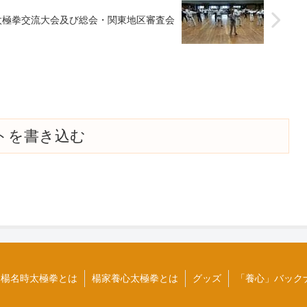
太極拳交流大会及び総会・関東地区審査会
トを書き込む
楊名時太極拳とは
楊家養心太極拳とは
グッズ
「養心」バック