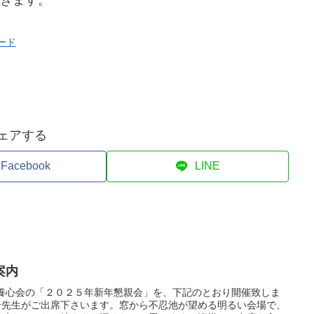
きます。
ード
ェアする
Facebook
LINE
案内
拳養心会の「２０２５年新年懇親会」を、下記のとおり開催致しま
一先生がご出席下さいます。窓から不忍池が望める明るい会場で、