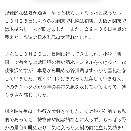
記録的な猛暑が過ぎ、やっと秋らしくなったと思ったら、
１０月２６日はもう冬の到来で札幌は初雪、大阪と関東で
は木枯らし一号が吹きました。また、２９～３０日台風の
襲来と、先週の日本列島は大荒れでした。
そんな１０月２６日、長岡に行ってきました。小説「雪
国」で有名な上越国境の長い清水トンネルを抜けると、越
後湯沢ですが、車窓から眺める谷川岳はすっかり雪化粧を
していました。近くの山々はまだ青く紅葉していません。
そのチグハグさが今年の異常気象を表しているようで、薄
ら寒さを感じました。
楊名時先生は、旅行が大好きでした。その旅が公的でも私
的であっても、博物館や記念館などに入らず、もっぱら野
外の景色を眺めたり、気に入った大樹の前に立ち気功を行