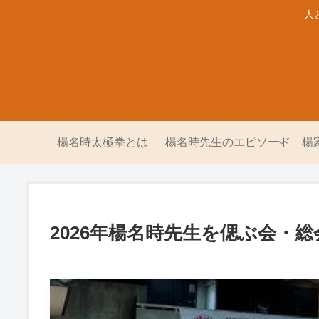
人
楊名時太極拳とは
楊名時先生のエピソード
楊
2026年楊名時先生を偲ぶ会・