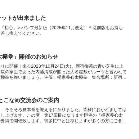
レットが出来ました
帯「初心」> パンフ最新版（2025年11月改定）＊従前版をお持ち
に差し換えてください。
太極拳」開催のお知らせ
に開催！来る2023年10月24日(火)、新宿御苑の青い芝生に上
家康の家臣であった内藤清成が賜った大名屋敷がルーツと言われて
太極拳を舞いましょう。主催：楊家養心太極拳 集合場所：新宿御
演舞は千駄ヶ谷門付近のこども広場で行います。日時：10月24
拳とこなめ交流会のご案内
り そろそろ夏本番を迎えるに至りました。皆様におかれましては
し上げます。この度 第17回目になります恒例の「楊家養心太
の要綱で開催致します。御多忙中とは存じますが多くの方にご参加
。交流会・懇親会の会場は例年通り知多市勤労文化会館「やまもも