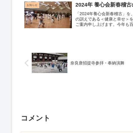
2024年 養心会新春稽
お知らせ
「2024年養心会新春稽古」を
の訓えである＜健康と幸せ＞
ご案内申し上げます。今年も
定
奈良唐招提寺参拝・奉納演舞
コメント