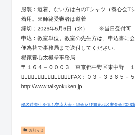
服装：道着、ない方は白のTシャツ（養心会T
着用。※師範受審者は道着
締切：2026年5月6日（水） ※当日受付可
申込：教室単位。教室の先生方は、申込書に会
便為替で事務局まで送付してください。
楊家養心太極拳事務局
〒１６４－０００３ 東京都中野区東中野 １
：０３－３３６５－５８６８／FAX：０３－３３６５－
http://www.taikyokuken.jp
楊名時先生を偲ぶ交流大会・総会及び関東地区審査会2026
お知らせ