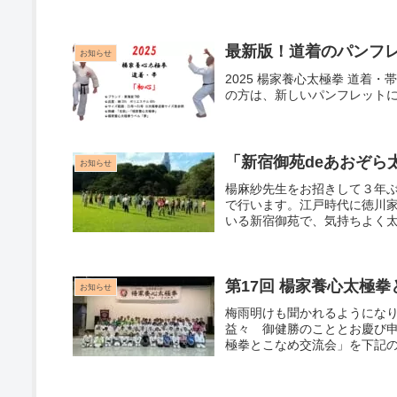
最新版！道着のパンフ
お知らせ
2025 楊家養心太極拳 道着・
の方は、新しいパンフレット
「新宿御苑deあおぞら
お知らせ
楊麻紗先生をお招きして３年ぶり
で行います。江戸時代に徳川
いる新宿御苑で、気持ちよく
苑内中央休憩所（地図参照）※
日（火）12：00（時間厳守）
第17回 楊家養心太極
お知らせ
梅雨明けも聞かれるようにな
益々 御健勝のこととお慶び申
極拳とこなめ交流会」を下記
頂きたくご案内申し上げます
ホール」です。